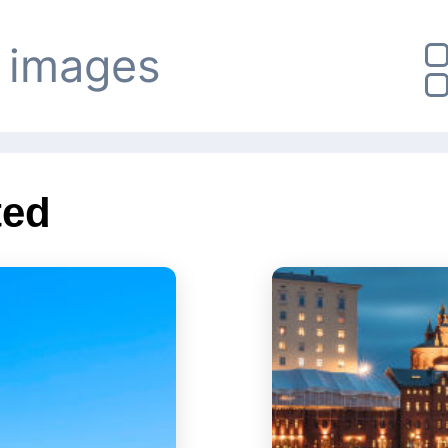
e images
ted