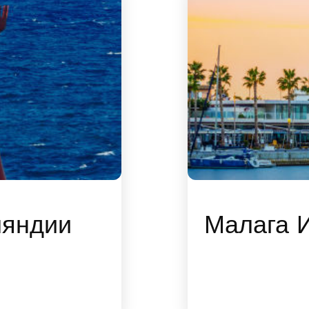
ляндии
Малага 