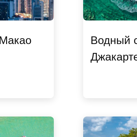
Макао
Водный с
Джакарт