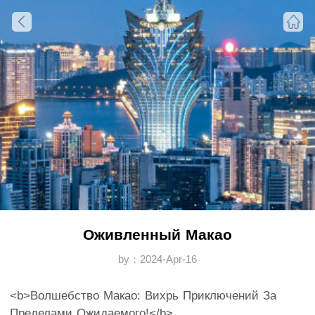
Оживленный Макао
by：2024-Apr-16
<b>Волшебство Макао: Вихрь Приключений За
Пределами Ожидаемого!</b>