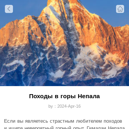
Походы в горы Непала
by：2024-Apr-16
Если вы являетесь страстным любителем походов
и ищете невероятный горный опыт, Гималаи Непала